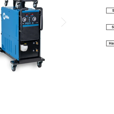
S
S
Ha