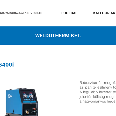
FŐOLDAL
KATEGÓRIÁK
MAGYARORSZÁGI KÉPVISELET
WELDOTHERM KFT.
S400i
Robosztus és megbíz
az ipari teljesítmény 
A legújabb inverter t
jelentős költség megta
a hagyományos heges