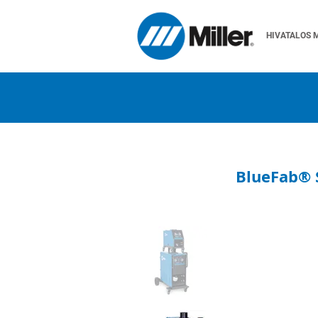
HIVATALOS 
BlueFab® 