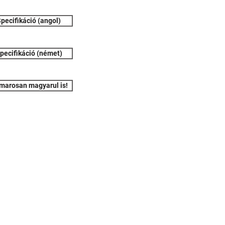
pecifikáció (angol)
pecifikáció (német)
marosan magyarul is!