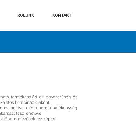
RÓLUNK
KONTAKT
ható termékcsalád az egyszerűség és
tökéletes kombinációjaként.
echnológiával elért energia hatékonyság
karítást tesz lehetővé
ztőberendezésekhez képest.