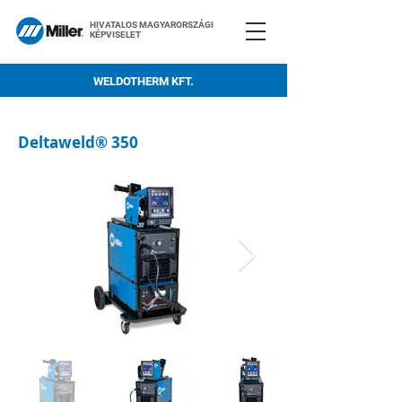
HIVATALOS MAGYARORSZÁGI
KÉPVISELET
WELDOTHERM KFT.
Deltaweld® 350