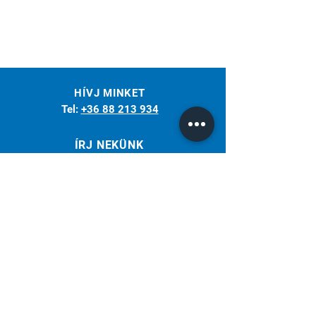
HÍVJ MINKET
Tel:
+36 88 213 934
ÍRJ NEKÜNK
weldotherm@weldotherm.hu
Több, mint 30 éve az Ön partnere a
hegesztéstechnikában.
Weldotherm Kft. | Miller - Hungary
Iratkozz fel hírlevelünkre!