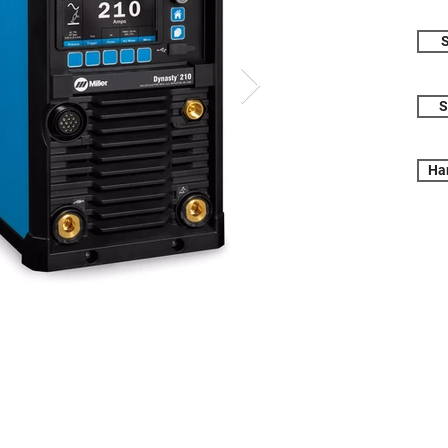
S
S
Ha