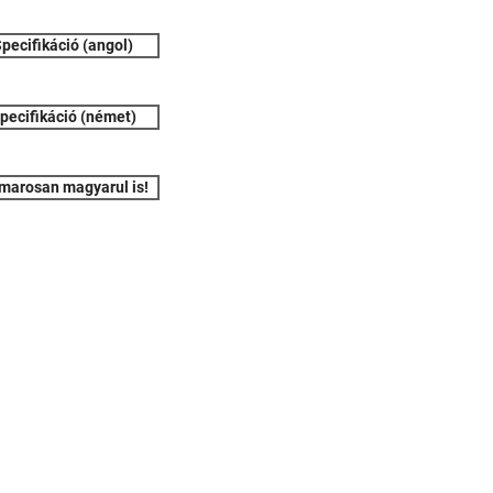
pecifikáció (angol)
pecifikáció (német)
marosan magyarul is!