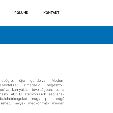
RÓLUNK
KONTAKT
eteségre, újra gondolva. Modern
ezelőfelület kimagasló hegesztőív
rosítva karnyújtási távolságban, ez a
asty AC/DC áramforrások segítenek
ibalehetőségeket nagy pontosságú
éséhez, melyek megkönnyítik minden