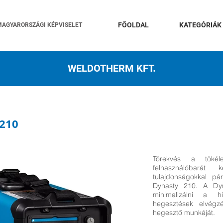
FŐOLDAL
KATEGÓRIÁK
MAGYARORSZÁGI KÉPVISELET
WELDOTHERM KFT.
210
Törekvés a tökél
felhasználóbarát k
tulajdonságokkal pá
Dynasty 210. A Dyn
minimalizálni a h
hegesztések elvégz
hegesztő munkáját.