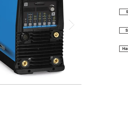
S
S
Ha