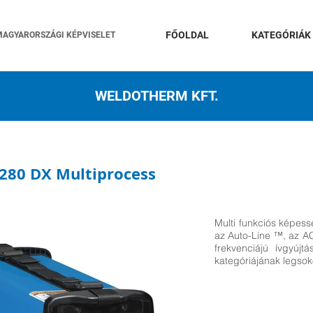
FŐOLDAL
KATEGÓRIÁK
MAGYARORSZÁGI KÉPVISELET
WELDOTHERM KFT.
280 DX Multiprocess
Multi funkciós képess
az Auto-Line ™, az A
frekvenciájú ívgyúj
kategóriájának legso