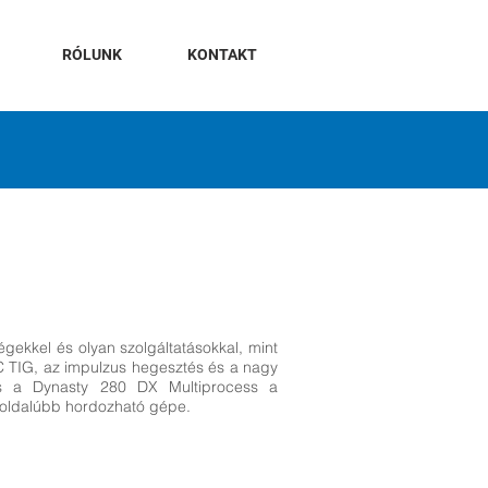
RÓLUNK
KONTAKT
égekkel és olyan szolgáltatásokkal, mint
C TIG, az impulzus hegesztés és a nagy
tás a Dynasty 280 DX Multiprocess a
koldalúbb hordozható gépe.