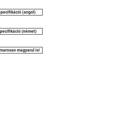
pecifikáció (angol)
pecifikáció (német)
marosan magyarul is!