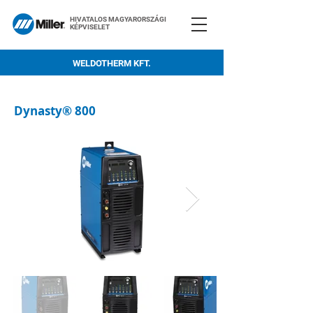
HIVATALOS MAGYARORSZÁGI
KÉPVISELET
WELDOTHERM KFT.
Dynasty® 800