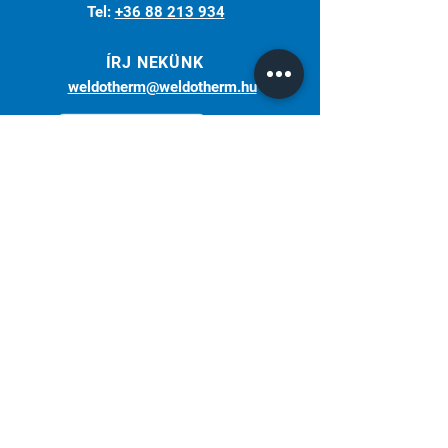
Tel:
+36 88 213 934
ÍRJ NEKÜNK
weldotherm@weldotherm.hu
Több, mint 30 éve az Ön partnere a
hegesztéstechnikában.
Weldotherm Kft. | Miller - Hungary
Iratkozz fel hírlevelünkre!
Elfogadom az adatkezelési tájékoztatót.
Tájékoztató
Küldés