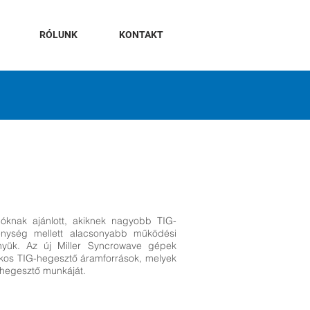
RÓLUNK
KONTAKT
lóknak ajánlott, akiknek nagyobb TIG-
enység mellett alacsonyabb működési
nyük. Az új Miller Syncrowave gépek
ékos TIG-hegesztő áramforrások, melyek
hegesztő munkáját.