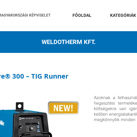
FŐOLDAL
KATEGÓRIÁK
MAGYARORSZÁGI KÉPVISELET
WELDOTHERM KFT.
e® 300 – TIG Runner
Azoknak a felhaszná
hegesztési termelék
költségekre van igé
kellően energiatakar
megkönnyítik minden 