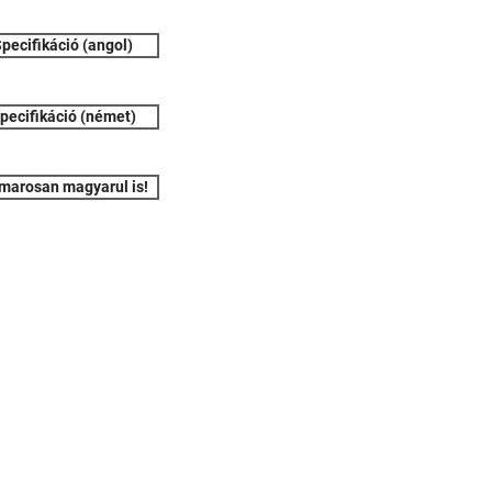
pecifikáció (angol)
pecifikáció (német)
marosan magyarul is!