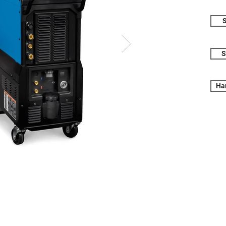
S
S
Ha