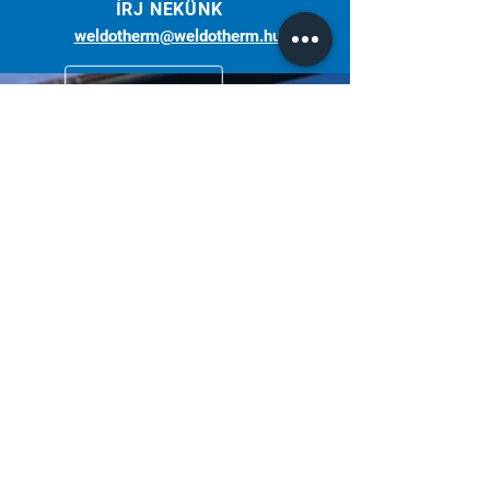
ÍRJ NEKÜNK
weldotherm@weldotherm.hu
Több, mint 30 éve az Ön partnere a
hegesztéstechnikában.
Weldotherm Kft. | Miller - Hungary
Iratkozz fel hírlevelünkre!
Elfogadom az adatkezelési tájékoztatót.
Tájékoztató
Küldés
Adatkezelési tájékoztató
© 2021 by
budapest.digital