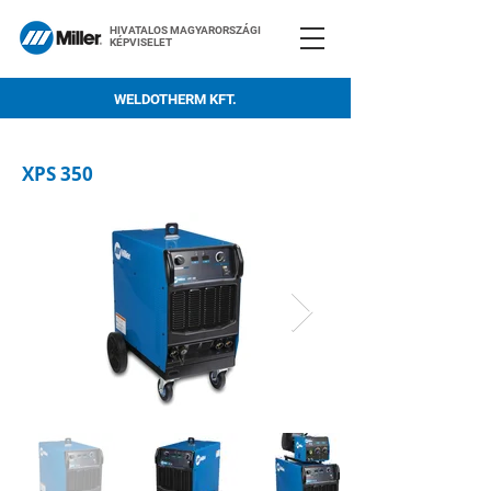
HIVATALOS MAGYARORSZÁGI
KÉPVISELET
WELDOTHERM KFT.
XPS 350