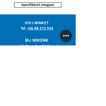
Specifikáció (magyar)
HÍVJ MINKET
Tel:
+36 88 213 934
ÍRJ NEKÜNK
weldotherm@weldotherm.hu
Több, mint 30 éve az Ön partnere a
hegesztéstechnikában.
Weldotherm Kft. | Miller - Hungary
Iratkozz fel hírlevelünkre!