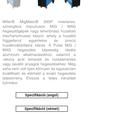
Miller® MigMatic® 300iP inverteres,
szinergikus impulzusos MIG / MAG
hegesztőgépek nagy teherbírású huzaltoló
mechanizmussal készül, amely a huzaltól
függetlenül egyenletes és precíz
huzaltovábbításra képes. A Pulse MIG /
MAG hegesztési képesség ideális
alumínium alkalmazásokhoz, valamint a
vékony acél lemezek és rozsdamentes
vagy saválló anyagok hegesztéséhez. Még
soha nem volt ilyen könnyen és egyszerűen
beállítható és elérhető a kiváló hegesztési
teljesítmény. Élvezze a teljes irányítást
bármikor.
Specifikáció (angol)
Specifikáció (német)