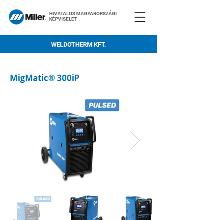
HIVATALOS MAGYARORSZÁGI
KÉPVISELET
WELDOTHERM KFT.
MigMatic® 300iP