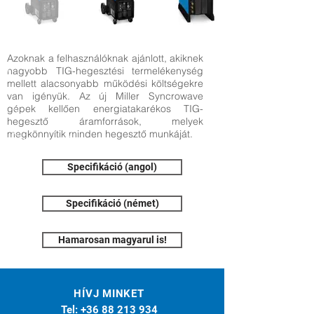
Azoknak a felhasználóknak ajánlott, akiknek
nagyobb TIG-hegesztési termelékenység
mellett alacsonyabb működési költségekre
van igényük. Az új Miller Syncrowave
gépek kellően energiatakarékos TIG-
hegesztő áramforrások, melyek
megkönnyítik minden hegesztő munkáját.
Specifikáció (angol)
Specifikáció (német)
Hamarosan magyarul is!
HÍVJ MINKET
Tel:
+36 88 213 934