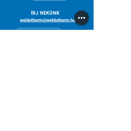
ÍRJ NEKÜNK
weldotherm@weldotherm.hu
Több, mint 30 éve az Ön partnere a
hegesztéstechnikában.
Weldotherm Kft. | Miller - Hungary
Iratkozz fel hírlevelünkre!
Elfogadom az adatkezelési tájékoztatót.
Tájékoztató
Küldés